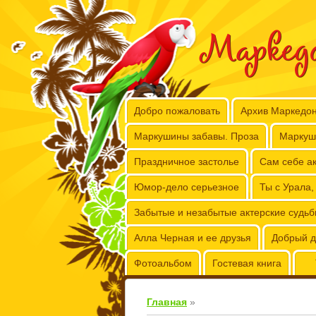
Маркед
Добро пожаловать
Архив Маркедо
Маркушины забавы. Проза
Маркуш
Праздничное застолье
Сам себе ак
Юмор-дело серьезное
Ты с Урала,
Забытые и незабытые актерские судь
Алла Черная и ее друзья
Добрый д
Фотоальбом
Гостевая книга
Главная
»