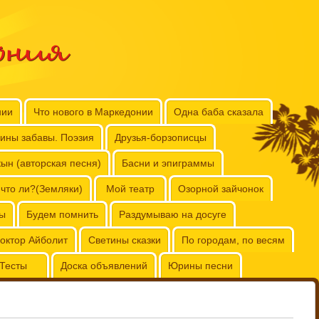
ония
нии
Что нового в Маркедонии
Одна баба сказала
ины забавы. Поэзия
Друзья-борзописцы
ын (авторская песня)
Басни и эпиграммы
 что ли?(Земляки)
Мой театр
Озорной зайчонок
бы
Будем помнить
Раздумываю на досуге
октор Айболит
Светины сказки
По городам, по весям
Тесты
Доска объявлений
Юрины песни