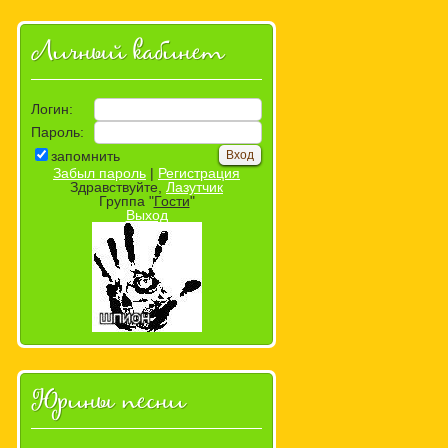
Личный кабинет
Логин:
Пароль:
запомнить
Забыл пароль
|
Регистрация
Здравствуйте,
Лазутчик
Группа "
Гости
"
Выход
Юрины песни