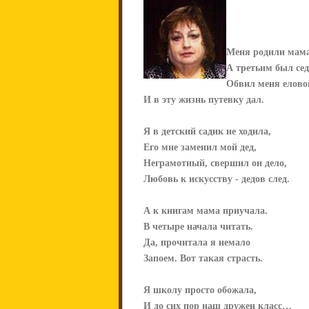
Меня родили мама
А третьим был сед
Обвил меня елово
И в эту жизнь путевку дал.
Я в детский садик не ходила,
Его мне заменил мой дед,
Неграмотный, свершил он дело,
Любовь к искусству - дедов след.
А к книгам мама приучала.
В четыре начала читать.
Да, прочитала я немало
Запоем. Вот такая страсть.
Я школу просто обожала,
И до сих пор наш дружен класс…