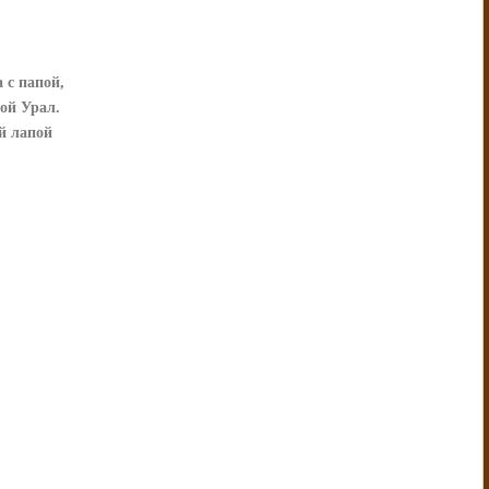
 с папой,
ой Урал.
й лапой