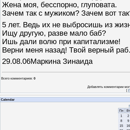
Жена моя, бесспорно, глуповата.
Зачем так с мужиком? Зачем вот так
5 лет. Ведь их не выбросишь из жиз
Ищу другую, разве мало баб?
Ишь дали волю при капитализме!
Верни меня назад! Твой верный раб
29.08.06Маркина Зинаида
Всего комментариев
:
0
Добавлять комментарии могу
[
Р
Calendar
Пн
Вт
1
2
8
9
15
16