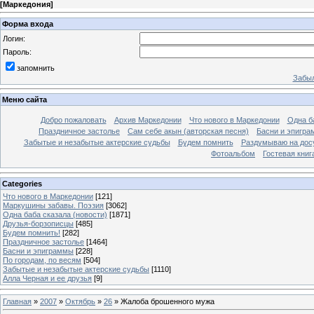
[
Маркедония
]
Форма входа
Логин:
Пароль:
запомнить
Забыл
Меню сайта
Добро пожаловать
Архив Маркедонии
Что нового в Маркедонии
Одна б
Праздничное застолье
Сам себе акын (авторская песня)
Басни и эпигр
Забытые и незабытые актерские судьбы
Будем помнить
Раздумываю на дос
Фотоальбом
Гостевая книг
Categories
Что нового в Маркедонии
[121]
Маркушины забавы. Поэзия
[3062]
Одна баба сказала (новости)
[1871]
Друзья-борзописцы
[485]
Будем помнить!
[282]
Праздничное застолье
[1464]
Басни и эпиграммы
[228]
По городам, по весям
[504]
Забытые и незабытые актерские судьбы
[1110]
Алла Черная и ее друзья
[9]
Главная
»
2007
»
Октябрь
»
26
» Жалоба брошенного мужа