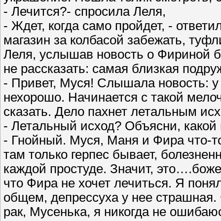
- Лечится?- спросила Леля,
- Ждет, когда само пройдет, - отве
магазин за колбасой забежать, туфл
Леля, услышав новость о Фириной бо
не рассказать: самая близкая подру
- Привет, Муся! Слышала новость: у
нехорошо. Начинается с такой мело
сказать. Дело пахнет летальным ис
- Летальный исход? Объясни, какой
- Гнойный. Муся, Маня и Фира что-т
там только герпес бывает, болезненн
каждой простуде. Значит, это….боже 
что Фира не хочет лечиться. Я понял
общем, депрессуха у нее страшная. 
рак, Мусенька, я никогда не ошибаю