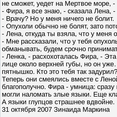
не сможет, уедет на Мертвое море, 
- Фира, я все знаю, - сказала Лена, 
- Врачу? Но у меня ничего не болит.
- Опухоли обычно не болят, зато п
- Лена, откуда ты взяла, что у меня
- Мне рассказали, что у тебя опухол
обманывать, будем срочно принима
- Ленка, - расхохоталась Фира, - Эт
лице около верхней губы, но он уж
пятнышко. Кто это тебя так задурил
Теперь они смеялись вместе с Леной
благополучно. Фира - умница: сразу 
могли наломать злые языки. Еще кла
А языки глупцов страшнее вдвойне.
31 октября 2007 Зинаида Маркина