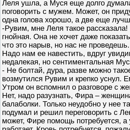
Леля ушла, а Муся еще долго думал
поговорить с мужем. Может, он прид
одна голова хорошо, а две еще лучш
-Рувим, мне Леля такое рассказала!
гнойная. Она не хочет даже показат
что это нарыв, но нас не проведешь.
Надо нам ее навестить, вдруг увиди
недалекая, но сентиментальная Мус
- Не болтай, дура, разве можно тако
возмутился Рувим и крепко уснул. Е
Утром он вспомнил о разговоре с же
Нет, надо разузнать, Фира – женщина
балаболки. Только неудобно у нее т
подумал и решил переговорить с Ле
может, Фире помощь потребуется, а 
работает. Кровь потребуется, пожалу