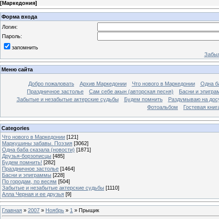
[
Маркедония
]
Форма входа
Логин:
Пароль:
запомнить
Забыл
Меню сайта
Добро пожаловать
Архив Маркедонии
Что нового в Маркедонии
Одна б
Праздничное застолье
Сам себе акын (авторская песня)
Басни и эпигр
Забытые и незабытые актерские судьбы
Будем помнить
Раздумываю на дос
Фотоальбом
Гостевая книг
Categories
Что нового в Маркедонии
[121]
Маркушины забавы. Поэзия
[3062]
Одна баба сказала (новости)
[1871]
Друзья-борзописцы
[485]
Будем помнить!
[282]
Праздничное застолье
[1464]
Басни и эпиграммы
[228]
По городам, по весям
[504]
Забытые и незабытые актерские судьбы
[1110]
Алла Черная и ее друзья
[9]
Главная
»
2007
»
Ноябрь
»
1
» Прыщик