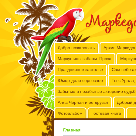
Маркед
Добро пожаловать
Архив Маркедо
Маркушины забавы. Проза
Маркуш
Праздничное застолье
Сам себе ак
Юмор-дело серьезное
Ты с Урала,
Забытые и незабытые актерские судь
Алла Черная и ее друзья
Добрый д
Фотоальбом
Гостевая книга
Главная