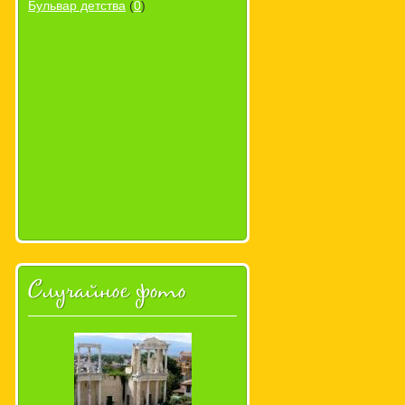
Бульвар детства
(
0
)
Случайное фото