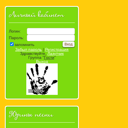
Личный кабинет
Логин:
Пароль:
запомнить
Забыл пароль
|
Регистрация
Здравствуйте,
Лазутчик
Группа "
Гости
"
Выход
Юрины песни