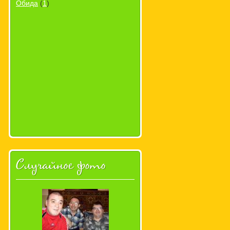
Обида
(
1
)
Случайное фото