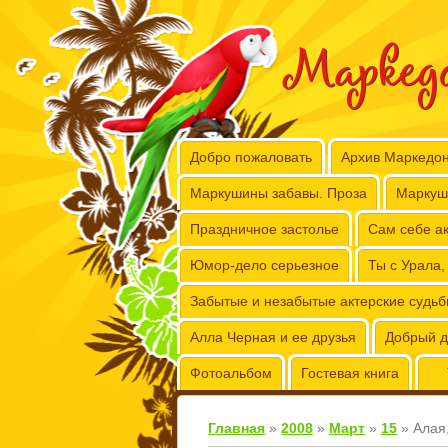
Маркед
Добро пожаловать
Архив Маркедо
Маркушины забавы. Проза
Маркуш
Праздничное застолье
Сам себе ак
Юмор-дело серьезное
Ты с Урала,
Забытые и незабытые актерские судь
Алла Черная и ее друзья
Добрый д
Фотоальбом
Гостевая книга
Главная
»
2008
»
Март
»
15
» Алая,