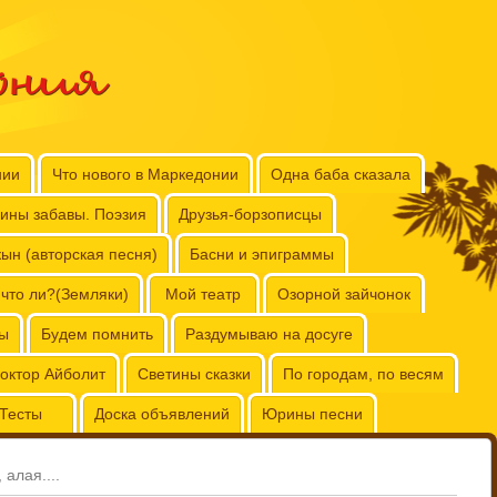
ония
нии
Что нового в Маркедонии
Одна баба сказала
ины забавы. Поэзия
Друзья-борзописцы
ын (авторская песня)
Басни и эпиграммы
 что ли?(Земляки)
Мой театр
Озорной зайчонок
бы
Будем помнить
Раздумываю на досуге
октор Айболит
Светины сказки
По городам, по весям
Тесты
Доска объявлений
Юрины песни
 алая....