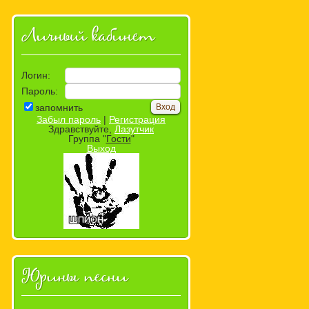
Личный кабинет
Логин:
Пароль:
запомнить
Забыл пароль
|
Регистрация
Здравствуйте,
Лазутчик
Группа "
Гости
"
Выход
Юрины песни