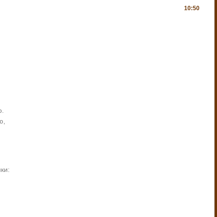
10:50
о.
ю,
ки: