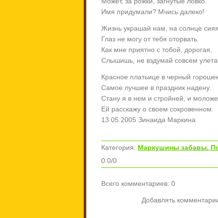
Может, за рожки, загнутые ловко.
Имя придумали? Мчись далеко!
Жизнь украшай нам, на солнце сияя
Глаз не могу от тебя оторвать.
Как мне приятно с тобой, дорогая,
Слышишь, не вздумай совсем улета
Красное платьице в черный гороше
Самое лучшее в праздник надену.
Стану я в нем и стройней, и моложе
Ей расскажу о своем сокровенном.
13.05.2005 Зинаида Маркина
Категория
:
Маркушины забавы. П
0.0
/
0
Всего комментариев
:
0
Добавлять комментарии