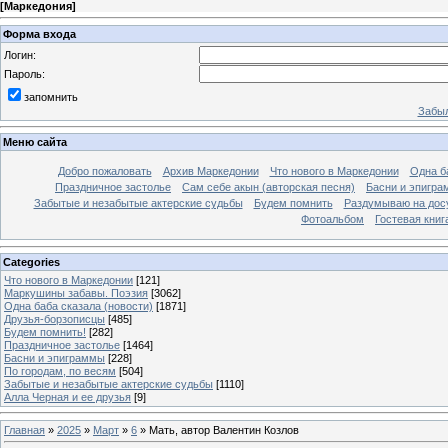
[
Маркедония
]
Форма входа
Логин:
Пароль:
запомнить
Забыл
Меню сайта
Добро пожаловать
Архив Маркедонии
Что нового в Маркедонии
Одна б
Праздничное застолье
Сам себе акын (авторская песня)
Басни и эпигр
Забытые и незабытые актерские судьбы
Будем помнить
Раздумываю на дос
Фотоальбом
Гостевая книг
Categories
Что нового в Маркедонии
[121]
Маркушины забавы. Поэзия
[3062]
Одна баба сказала (новости)
[1871]
Друзья-борзописцы
[485]
Будем помнить!
[282]
Праздничное застолье
[1464]
Басни и эпиграммы
[228]
По городам, по весям
[504]
Забытые и незабытые актерские судьбы
[1110]
Алла Черная и ее друзья
[9]
Главная
»
2025
»
Март
»
6
» Мать, автор Валентин Козлов