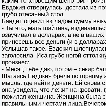
каким-то зловещим шепотом, произн
Евдокия отвернулась, достала из по
грубо отесанный стол.
Бандит оценил взглядом сумму выкуп
- Ты что, мать шайтана, издеваешьс
озвучивал в долларах, а не в ваших
принесешь все деньги (и в долларах
Услышав такое, Евдокия шлепнулась
заголосила. Иса грубо ногой оттолк
произнес:
- Месяц тебе даю, потом – секир ба
Шатаясь Евдокия брела по горному а
мысль: где найти деньги. Ей снова 
она увидела, что лежит на кровати, 
пожилая женщина. Женщина была со
правильными чертами лица.Вечером,