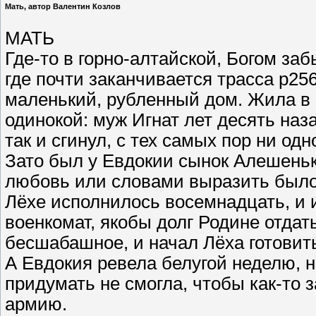
Мать, автор Валентин Козлов
МАТЬ
Где-то в горно-алтайской, Богом за
где почти заканчивается трасса р25
маленький, рубленный дом. Жила в
одинокой: муж Игнат лет десять наз
так и сгинул, с тех самых пор ни од
Зато был у Евдокии сынок Алешенька
любовь или словами выразить было
Лёхе исполнилось восемнадцать, и 
военкомат, якобы долг Родине отдат
бесшабашное, и начал Лёха готовит
А Евдокия ревела белугой неделю, н
придумать не смогла, чтобы как-то з
армию.