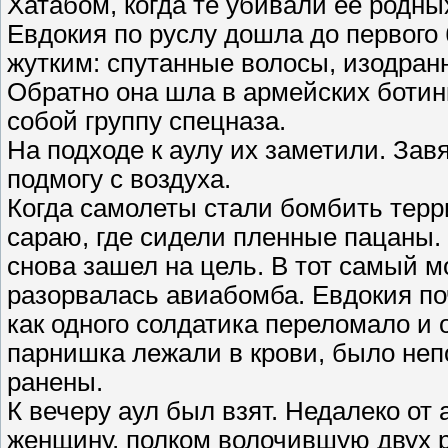
Хатабом, когда те убивали ее родны
Евдокия по руслу дошла до первого
жутким: спутанные волосы, изодранн
Обратно она шла в армейских ботинк
собой группу спецназа.
На подходе к аулу их заметили. За
подмогу с воздуха.
Когда самолеты стали бомбить терр
сараю, где сидели пленные пацаны.
снова зашел на цель. В тот самый м
разорвалась авиабомба. Евдокия поч
как одного солдатика переломало и 
парнишка лежали в крови, было непо
ранены.
К вечеру аул был взят. Недалеко о
женщину, полком волочившую двух р