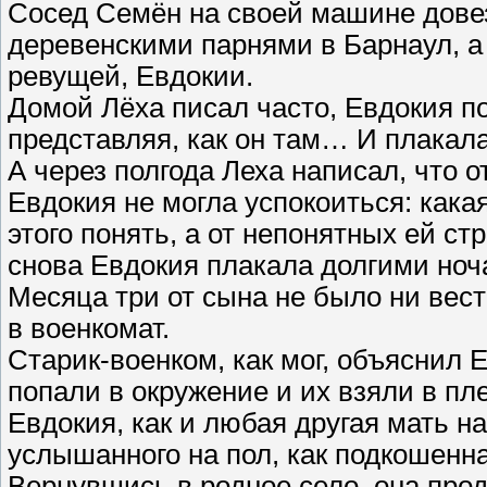
Сосед Семён на своей машине дове
деревенскими парнями в Барнаул, а 
ревущей, Евдокии.
Домой Лёха писал часто, Евдокия п
представляя, как он там… И плакал
А через полгода Леха написал, что 
Евдокия не могла успокоиться: какая
этого понять, а от непонятных ей с
снова Евдокия плакала долгими но
Месяца три от сына не было ни вес
в военкомат.
Старик-военком, как мог, объяснил 
попали в окружение и их взяли в пле
Евдокия, как и любая другая мать на
услышанного на пол, как подкошенна
Вернувшись в родное село, она прод