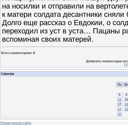
на носилки и отправили на вертолет
к матери солдата десантники сняли 
Долго еще рассказ о Евдокии, о сол
переходил из уст в уста… Пацаны ра
вспоминая своих матерей.
Всего комментариев
:
0
Добавлять комментарии могу
[
Р
Calendar
Пн
Вт
3
4
10
11
17
18
24
25
31
Полная версия сайта