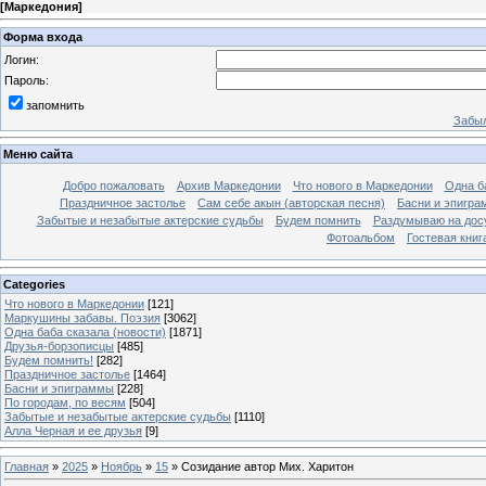
[
Маркедония
]
Форма входа
Логин:
Пароль:
запомнить
Забыл
Меню сайта
Добро пожаловать
Архив Маркедонии
Что нового в Маркедонии
Одна б
Праздничное застолье
Сам себе акын (авторская песня)
Басни и эпигр
Забытые и незабытые актерские судьбы
Будем помнить
Раздумываю на дос
Фотоальбом
Гостевая книг
Categories
Что нового в Маркедонии
[121]
Маркушины забавы. Поэзия
[3062]
Одна баба сказала (новости)
[1871]
Друзья-борзописцы
[485]
Будем помнить!
[282]
Праздничное застолье
[1464]
Басни и эпиграммы
[228]
По городам, по весям
[504]
Забытые и незабытые актерские судьбы
[1110]
Алла Черная и ее друзья
[9]
Главная
»
2025
»
Ноябрь
»
15
» Созидание автор Мих. Харитон