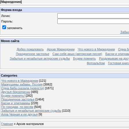
[
Маркедония
]
Форма входа
Логин:
Пароль:
запомнить
Забыл
Меню сайта
Добро пожаловать
Архив Маркедонии
Что нового в Маркедонии
Одна б
Праздничное застолье
Сам себе акын (авторская песня)
Басни и эпигр
Забытые и незабытые актерские судьбы
Будем помнить
Раздумываю на дос
Фотоальбом
Гостевая книг
Categories
Что нового в Маркедонии
[121]
Маркушины забавы. Поэзия
[3062]
Одна баба сказала (новости)
[1871]
Друзья-борзописцы
[485]
Будем помнить!
[282]
Праздничное застолье
[1464]
Басни и эпиграммы
[228]
По городам, по весям
[504]
Забытые и незабытые актерские судьбы
[1110]
Алла Черная и ее друзья
[9]
Главная
»
Архив материалов