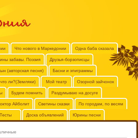
ония
нии
Что нового в Маркедонии
Одна баба сказала
ины забавы. Поэзия
Друзья-борзописцы
ын (авторская песня)
Басни и эпиграммы
 что ли?(Земляки)
Мой театр
Озорной зайчонок
бы
Будем помнить
Раздумываю на досуге
октор Айболит
Светины сказки
По городам, по весям
Тесты
Доска объявлений
Юрины песни
уличные