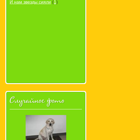
И нам звезды сияли
(
1
)
Случайное фото