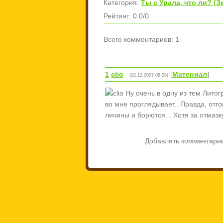
Категория
:
Ты с Урала, что ли? (З
Рейтинг
:
0.0
/
0
Всего комментариев
:
1
1
clio
[
Материал
]
(02.12.2007 08:28)
Ну очень в одну из тем Литогр
во мне проглядывает.. Правда, отго
личины и борются... Хотя за отмазку
Добавлять комментарии