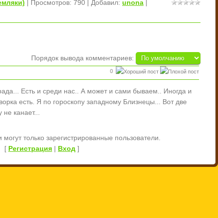
емляки)
|
Просмотров
: 790 |
Добавил
:
unona
|
Порядок вывода комментариев:
0
ада... Есть и среди нас.. А может и сами бываем.. Иногда и
ворка есть. Я по гороскопу западному Близнецы... Вот две
 не канает...
 могут только зарегистрированные пользователи.
[
Регистрация
|
Вход
]