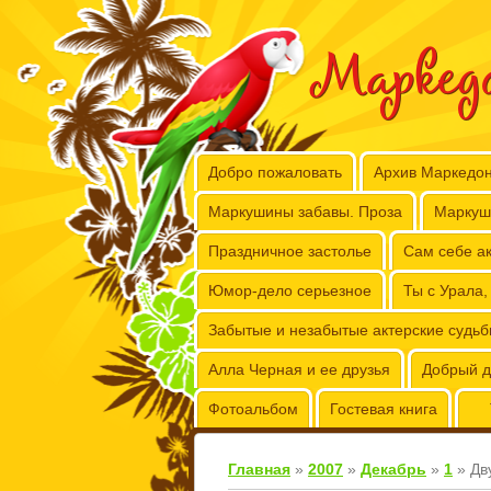
Маркед
Добро пожаловать
Архив Маркедо
Маркушины забавы. Проза
Маркуш
Праздничное застолье
Сам себе ак
Юмор-дело серьезное
Ты с Урала,
Забытые и незабытые актерские судь
Алла Черная и ее друзья
Добрый д
Фотоальбом
Гостевая книга
Главная
»
2007
»
Декабрь
»
1
» Дв