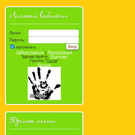
Личный кабинет
Логин:
Пароль:
запомнить
Забыл пароль
|
Регистрация
Здравствуйте,
Лазутчик
Группа "
Гости
"
Выход
Юрины песни